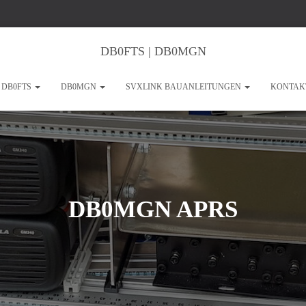
DB0FTS | DB0MGN
DB0FTS
DB0MGN
SVXLINK BAUANLEITUNGEN
KONTAK
DB0MGN APRS