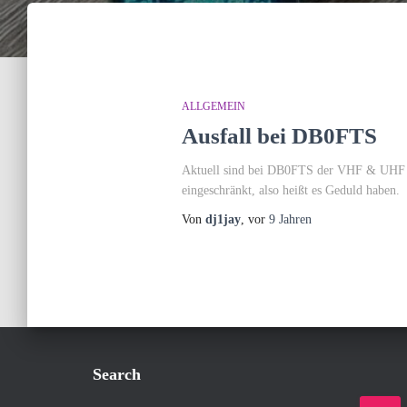
ALLGEMEIN
Ausfall bei DB0FTS
Aktuell sind bei DB0FTS der VHF & UHF Rep
eingeschränkt, also heißt es Geduld habe
Von
dj1jay
, vor
9 Jahren
Search