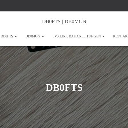
DB0FTS | DB0MGN
DB0FTS
DB0MGN
SVXLINK BAUANLEITUNGEN
KONTAK
DB0FTS