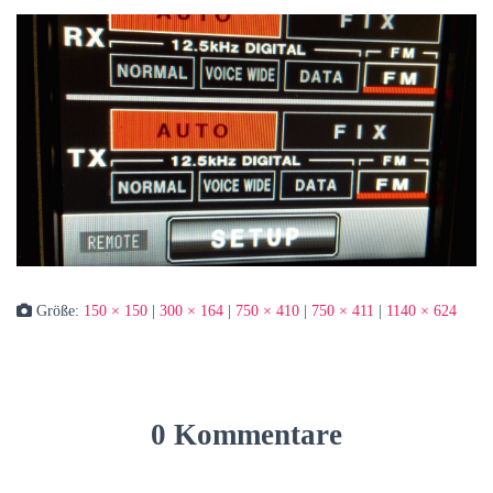
Größe:
150 × 150
|
300 × 164
|
750 × 410
|
750 × 411
|
1140 × 624
0 Kommentare