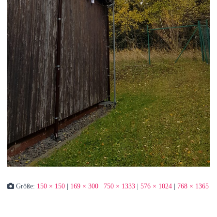
Größe:
150 × 150
|
169 × 300
|
750 × 1333
|
576 × 1024
|
768 × 1365