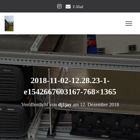
E-Mail
NAVI
2018-11-02-12.28.23-1-
e1542667603167-768×1365
Veröffentlicht von
dj1jay
am
12. Dezember 2018