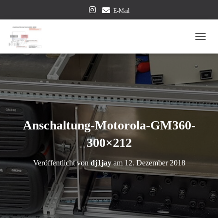
E-Mail
NAVI
Anschaltung-Motorola-GM360-
300×212
Veröffentlicht von
dj1jay
am
12. Dezember 2018