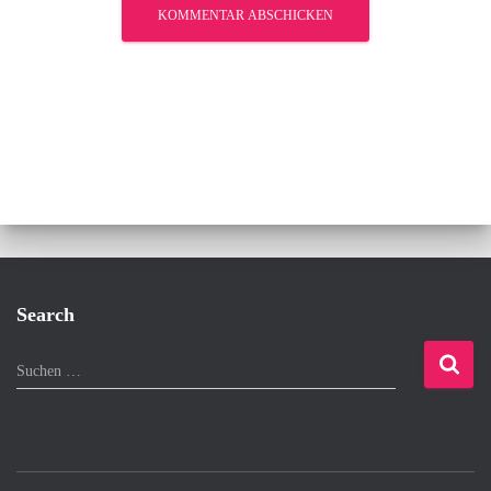
Search
S
Suchen …
u
c
h
e
n