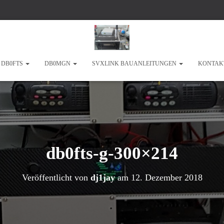
DB0FTS
DB0MGN
SVXLINK BAUANLEITUNGEN
KONTAK
db0fts-g-300×214
Veröffentlicht von
dj1jay
am
12. Dezember 2018