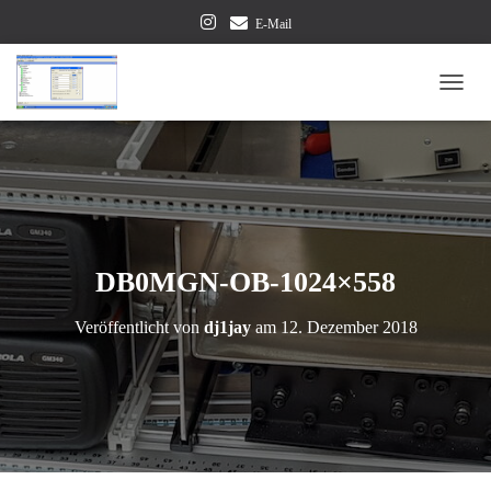
E-Mail
NAVI
DB0MGN-OB-1024×558
Veröffentlicht von
dj1jay
am
12. Dezember 2018