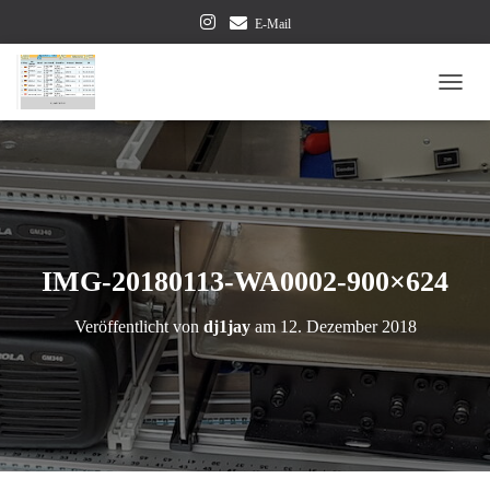
E-Mail
NAVI
IMG-20180113-WA0002-900×624
Veröffentlicht von
dj1jay
am
12. Dezember 2018