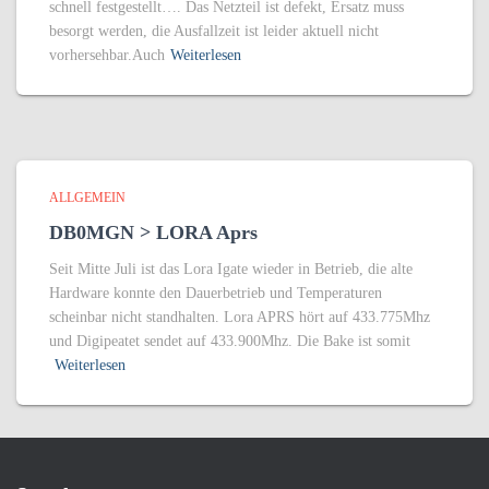
schnell festgestellt…. Das Netzteil ist defekt, Ersatz muss
besorgt werden, die Ausfallzeit ist leider aktuell nicht
vorhersehbar.Auch
Weiterlesen
ALLGEMEIN
DB0MGN > LORA Aprs
Seit Mitte Juli ist das Lora Igate wieder in Betrieb, die alte
Hardware konnte den Dauerbetrieb und Temperaturen
scheinbar nicht standhalten. Lora APRS hört auf 433.775Mhz
und Digipeatet sendet auf 433.900Mhz. Die Bake ist somit
Weiterlesen