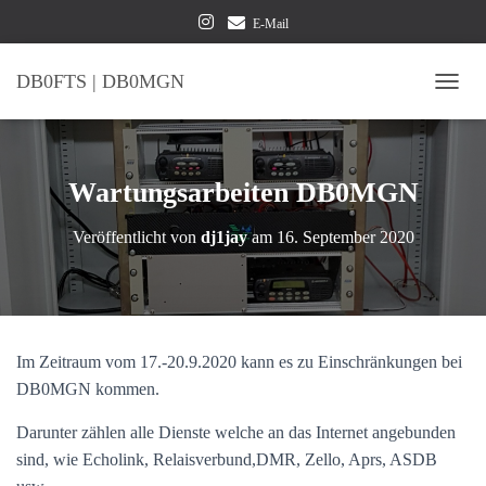
E-Mail
DB0FTS | DB0MGN
NAVI
Wartungsarbeiten DB0MGN
Veröffentlicht von
dj1jay
am
16. September 2020
Im Zeitraum vom 17.-20.9.2020 kann es zu Einschränkungen bei
DB0MGN kommen.
Darunter zählen alle Dienste welche an das Internet angebunden
sind, wie Echolink, Relaisverbund,DMR, Zello, Aprs, ASDB